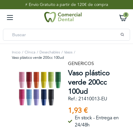
⚡️ Envío Gratuito a partir de 120€ de compra
0
Inicio
Clínica
Desechables
Vasos
Vaso plástico verde 200cc 100ud
GENERICOS
Vaso plástico
verde 200cc
100ud
Ref.: 21410013-EU
1,93
€
En stock - Entrega en
24/48h