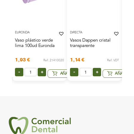
EURONDA
DIRECTA
GENE
Vaso plástico verde
Vasos Dappen cristal
Vaso
lima 100ud Euronda
transparente
200c
1,93
€
1,14
€
1,9
Ref: 21410020
Ref: VDT
269097
-
+
-
+
-
AÑADIR
AÑADIR
AÑADIR