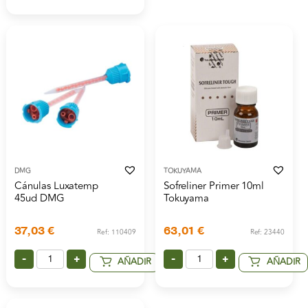
DMG
TOKUYAMA
Cánulas Luxatemp
Sofreliner Primer 10ml
45ud DMG
Tokuyama
37,03
€
63,01
€
Ref: 110409
Ref: 23440
-
+
-
+
AÑADIR
AÑADIR