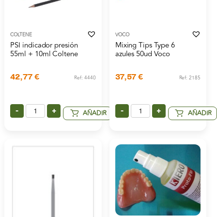
COLTENE
VOCO
PSI indicador presión
Mixing Tips Type 6
55ml + 10ml Coltene
azules 50ud Voco
42,77
€
37,57
€
Ref: 4440
Ref: 2185
-
+
-
+
AÑADIR
AÑADIR