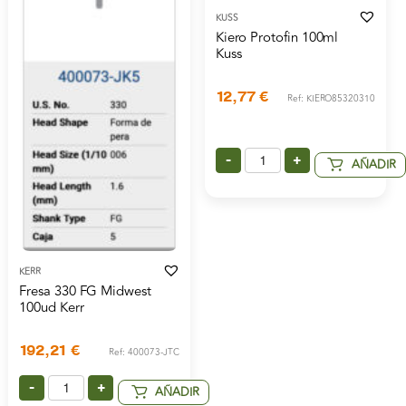
KUSS
Kiero Protofin 100ml
Kuss
12,77
€
Ref: KIERO85320310
-
+
AÑADIR
KERR
Fresa 330 FG Midwest
100ud Kerr
192,21
€
Ref: 400073-JTC
-
+
AÑADIR