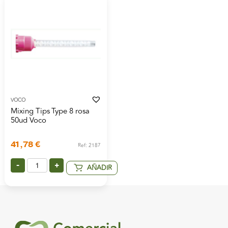
VOCO
Mixing Tips Type 8 rosa
50ud Voco
41,78
€
Ref: 2187
-
+
AÑADIR