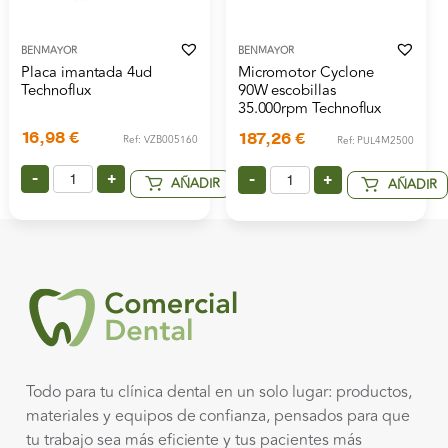
BENMAYOR
BENMAYOR
Placa imantada 4ud
Micromotor Cyclone
Technoflux
90W escobillas
35.000rpm Technoflux
16,98
€
187,26
€
Ref: VZB005160
Ref: PUL4M2500
-
+
-
+
AÑADIR
AÑADIR
Todo para tu clínica dental en un solo lugar: productos,
materiales y equipos de confianza, pensados para que
tu trabajo sea más eficiente y tus pacientes más