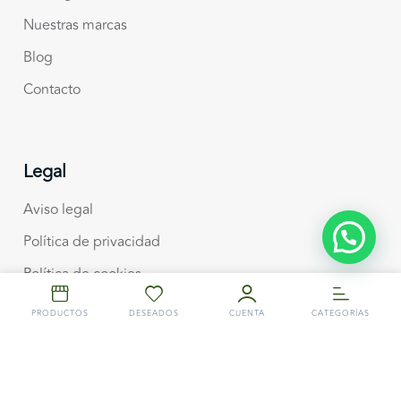
Nuestras marcas
Blog
Contacto
Legal
Aviso legal
Política de privacidad
Política de cookies
Envíos y devoluciones
PRODUCTOS
DESEADOS
CUENTA
CATEGORÍAS