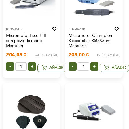
BENMAYOR
BENMAYOR
Micromotor Escort III
Micromotor Champion
con pieza de mano
3 escobillas 35000rpm
Marathon
Marathon
254,68
€
208,50
€
Ref: PUL4M3090
Ref: PUL4M3070
-
+
-
+
AÑADIR
AÑADIR