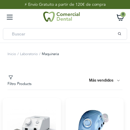
⚡️ Envío Gratuito a partir de 120€ de compra
0
Inicio
Laboratorio
Maquinaria
Filtro Products