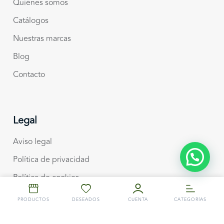
Quiénes somos
Catálogos
Nuestras marcas
Blog
Contacto
Legal
Aviso legal
Política de privacidad
Política de cookies
Envíos y devoluciones
PRODUCTOS
DESEADOS
CUENTA
CATEGORÍAS