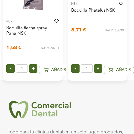
NSK
Boquilla Phatelus NSK
NSK
Boquilla flecha spray
8,71
€
Ref: P183090
Pana NSK
1,58
€
Ref: Z020201
-
+
-
+
AÑADIR
AÑADIR
Todo para tu clínica dental en un solo lugar: productos,