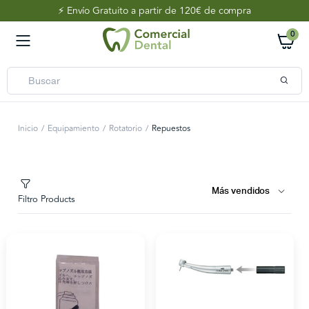
⚡️ Envío Gratuito a partir de 120€ de compra
0
Inicio
Equipamiento
Rotatorio
Repuestos
Filtro Products