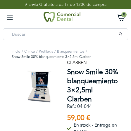
⚡️ Envío Gratuito a partir de 120€ de compra
0
Inicio
Clínica
Profilaxis
Blanqueamientos
Snow Smile 30% blanqueamiento 3×2,5ml Clarben
CLARBEN
Snow Smile 30%
blanqueamiento
3×2,5ml
Clarben
Ref.: 04-044
59,00
€
En stock - Entrega en