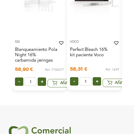
SDI
VOCO
KULZE
%
Blanqueamiento Pola
Perfect Bleach 16%
Glum
r
Night 16%
kit paciente Voco
5ml 
carbamida jeringas
58,31
€
77,
58,90
€
Ref: 1659
485-EU
Ref: 7700377
-
+
-
-
+
AÑADIR
AÑADIR
AÑADIR