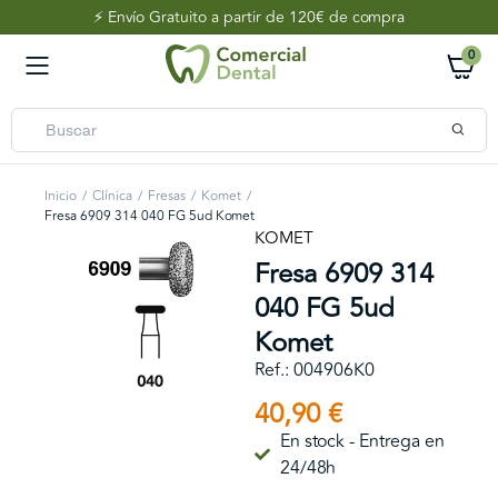
⚡️ Envío Gratuito a partir de 120€ de compra
0
Inicio
Clínica
Fresas
Komet
Fresa 6909 314 040 FG 5ud Komet
KOMET
Fresa 6909 314
040 FG 5ud
Komet
Ref.: 004906K0
40,90
€
En stock - Entrega en
24/48h