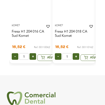
KOMET
KOMET
KOME
A
Fresa H1 204 016 CA
Fresa H1 204 018 CA
Fres
5ud Komet
5ud Komet
5ud
16,52
€
16,52
€
16,
1099K2
Ref: 001100K2
Ref: 001101K2
-
+
-
+
-
AÑADIR
AÑADIR
AÑADIR