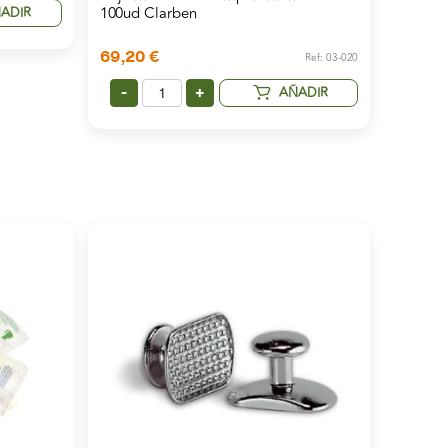
100ud Clarben
ADIR
69,20
€
Ref: 03-020
AÑADIR
-
+