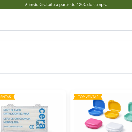
⚡️ Envío Gratuito a partir de 120€ de compra