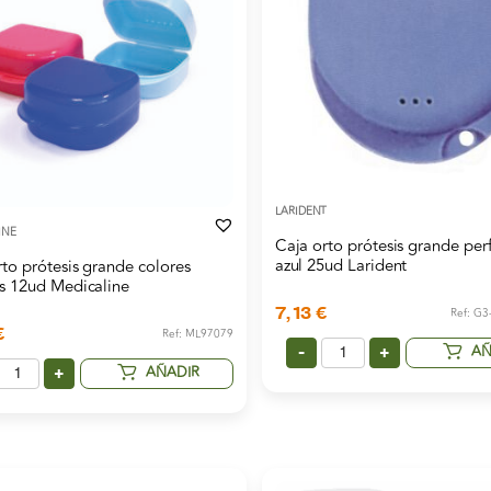
LARIDENT
INE
Caja orto prótesis grande per
azul 25ud Larident
rto prótesis grande colores
os 12ud Medicaline
7,13
€
Ref: G
€
Ref: ML97079
AÑ
-
+
AÑADIR
+