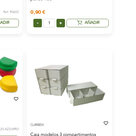
0,90
€
Ref: 90602
ADIR
AÑADIR
-
+
CLARBEN
5-25.AZZURRO
Caja modelos 3 compartimentos