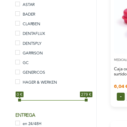
ASTAR
BADER
CLARBEN
DENTAFLUX
DENTSPLY
GARRISON
MEDICAL
GC
Caja o
GENERICOS
surtid
HAGER & WERKEN
6,04
HYGIENIC
0 €
279 €
-
INTENSIV
LARIDENT
ENTREGA
LEONE
en 24/48H