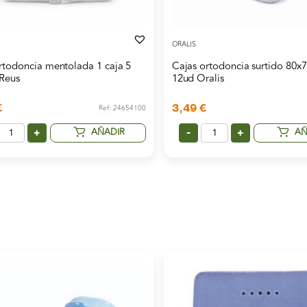
ORALIS
rtodoncia mentolada 1 caja 5
Cajas ortodoncia surtido 80x
 Reus
12ud Oralis
€
3,49
€
Ref: 24654100
AÑADIR
AÑ
+
-
+