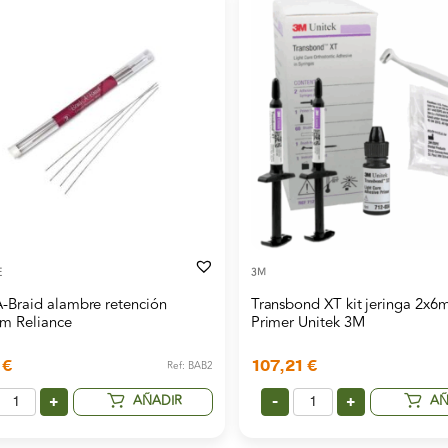
E
3M
-Braid alambre retención
Transbond XT kit jeringa 2x6
m Reliance
Primer Unitek 3M
0
€
107,21
€
Ref: BAB2
AÑADIR
AÑ
+
-
+