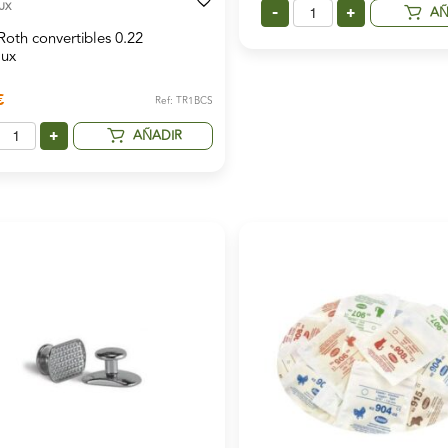
UX
AÑ
-
+
Roth convertibles 0.22
lux
€
Ref: TR1BCS
AÑADIR
+