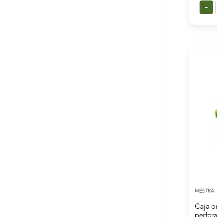
-
MESTRA
Caja o
perfor